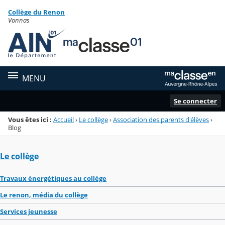
Panneau de gestion des cookies
Collège du Renon
Menu de la rubrique
Contenu
Vonnas
MENU
Se connecter
Vous êtes ici :
Accueil
›
Le collège
›
Association des parents d'élèves
›
Blog
Le collège
Travaux énergétiques au collège
Le renon, média du collège
Services jeunesse