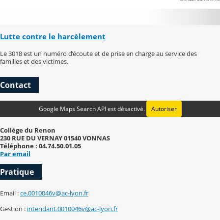
Lutte contre le harcèlement
Le 3018 est un numéro d’écoute et de prise en charge au service des
familles et des victimes.
Contact
Google Maps Search API est désactivé.
Autoriser
Collège du Renon
230 RUE DU VERNAY 01540 VONNAS
Téléphone : 04.74.50.01.05
Par email
Pratique
Email :
ce.0010046v@ac-lyon.fr
Gestion :
intendant.0010046v@ac-lyon.fr