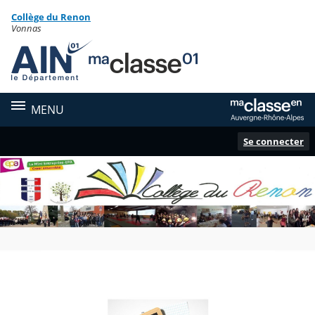
Panneau de gestion des cookies
Collège du Renon
Contenu
Vonnas
MENU
Se connecter