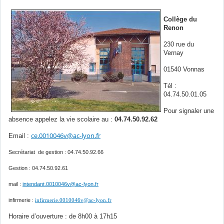
Collège du
Renon
230 rue du
Vernay
01540 Vonnas
Tél :
04.74.50.01.05
Pour signaler une
absence appelez la vie scolaire au :
04.74.50.92.62
ce.0010046v@ac-lyon.fr
Email :
Secrétariat de gestion : 04.74.50.92.66
Gestion : 04.74.50.92.61
mail :
intendant.0010046v@ac-lyon.fr
infirmerie :
infirmerie.0010046v@ac-lyon.fr
Horaire d’ouverture : de 8h00 à 17h15