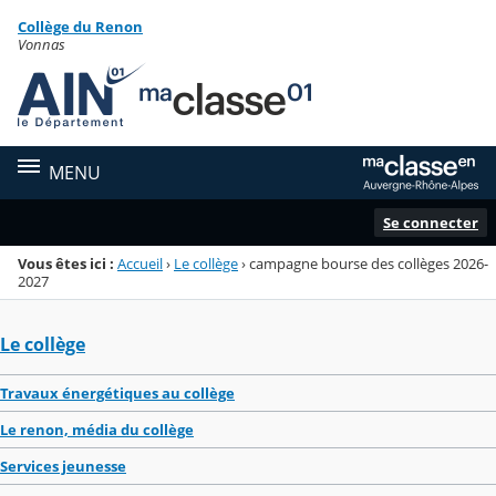
Panneau de gestion des cookies
Collège du Renon
Menu de la rubrique
Contenu
Vonnas
MENU
Se connecter
Vous êtes ici :
Accueil
›
Le collège
›
campagne bourse des collèges 2026-
2027
Le collège
Travaux énergétiques au collège
Le renon, média du collège
Services jeunesse