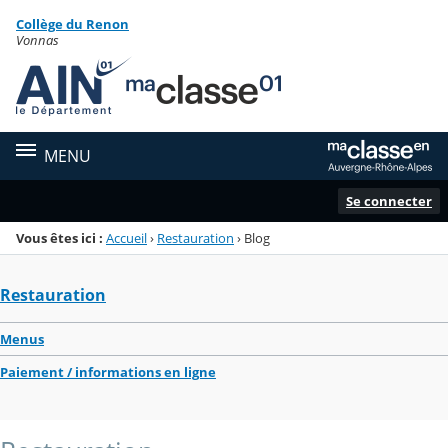
Panneau de gestion des cookies
Collège du Renon
Menu de la rubrique
Contenu
Vonnas
MENU
Se connecter
Vous êtes ici :
Accueil
›
Restauration
›
Blog
Restauration
Menus
Paiement / informations en ligne