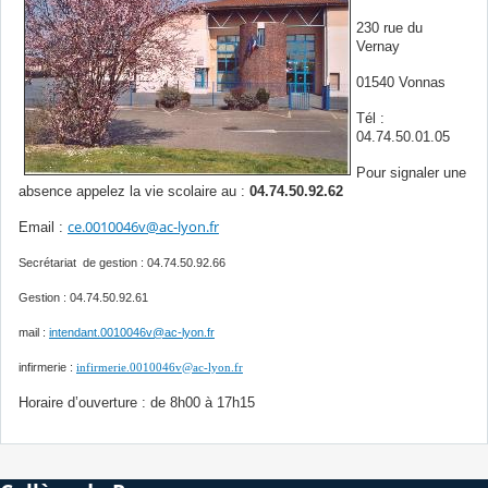
230 rue du
Vernay
01540 Vonnas
Tél :
04.74.50.01.05
Pour signaler une
absence appelez la vie scolaire au :
04.74.50.92.62
ce.0010046v@ac-lyon.fr
Email :
Secrétariat de gestion : 04.74.50.92.66
Gestion : 04.74.50.92.61
mail :
intendant.0010046v@ac-lyon.fr
infirmerie :
infirmerie.0010046v@ac-lyon.fr
Horaire d’ouverture : de 8h00 à 17h15