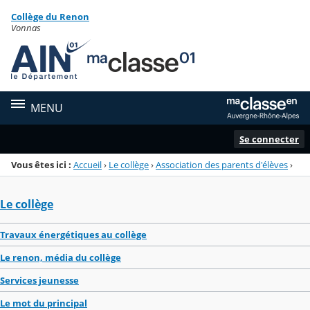
Panneau de gestion des cookies
Collège du Renon
Menu de la rubrique
Contenu
Vonnas
MENU
Se connecter
Vous êtes ici :
Accueil
›
Le collège
›
Association des parents d'élèves
›
Le collège
Travaux énergétiques au collège
Le renon, média du collège
Services jeunesse
Le mot du principal