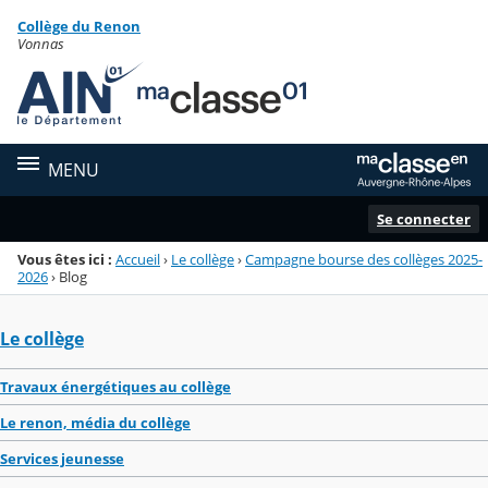
Panneau de gestion des cookies
Collège du Renon
Menu de la rubrique
Contenu
Vonnas
MENU
Se connecter
Vous êtes ici :
Accueil
›
Le collège
›
Campagne bourse des collèges 2025-
2026
›
Blog
Le collège
Travaux énergétiques au collège
Le renon, média du collège
Services jeunesse