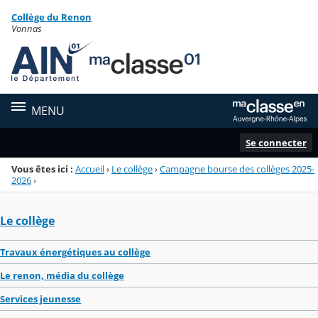
Panneau de gestion des cookies
Collège du Renon
Menu de la rubrique
Contenu
Vonnas
MENU
Se connecter
Vous êtes ici :
Accueil
›
Le collège
›
Campagne bourse des collèges 2025-
2026
›
Le collège
Travaux énergétiques au collège
Le renon, média du collège
Services jeunesse