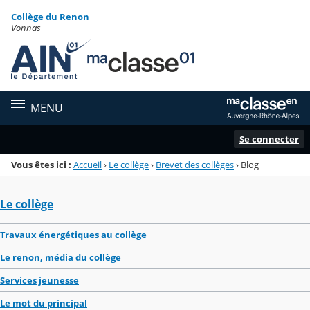
Panneau de gestion des cookies
Collège du Renon
Menu de la rubrique
Contenu
Vonnas
MENU
Se connecter
Vous êtes ici :
Accueil
›
Le collège
›
Brevet des collèges
›
Blog
Le collège
Travaux énergétiques au collège
Le renon, média du collège
Services jeunesse
Le mot du principal