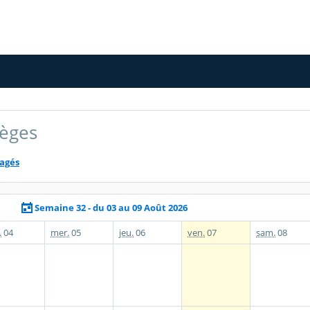
lèges
tagés
Semaine 32 - du 03 au 09 Août 2026
.
04
mer.
05
jeu.
06
ven.
07
sam.
08