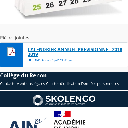
Pièces jointes
CALENDRIER ANNUEL PREVISIONNEL 2018
2019
Télécharger
( .
pdf
,
73.51
ko
)
Collège du Renon
Contacts
Mentions légales
Chartes d'utilisation
Données personnelles