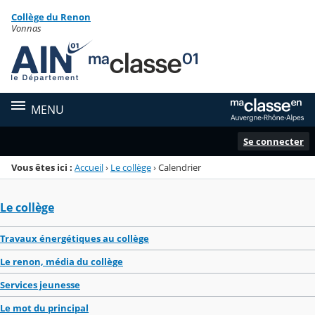
Panneau de gestion des cookies
Collège du Renon
Menu de la rubrique
Contenu
Vonnas
MENU
Se connecter
Vous êtes ici :
Accueil
›
Le collège
›
Calendrier
Le collège
Travaux énergétiques au collège
Le renon, média du collège
Services jeunesse
Le mot du principal