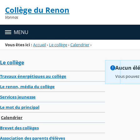
Panneau de gestion des cookies
Collège du Renon
Menu de la rubrique
Contenu
Vonnas
MENU
Vous êtes ici :
Accueil
›
Le collège
›
Calendrier
›
Le collège
Aucun élém
Travaux énergétiques au collège
Vous pouvez 
Le renon, média du collège
Services jeunesse
Le mot du principal
Calendrier
Brevet des collèges
Association des parents d'élèves