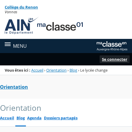
Panneau de gestion des cookies
Collège du Renon
Menu de la rubrique
Contenu
Vonnas
MENU
Se connecter
Vous êtes ici :
Accueil
›
Orientation
›
Blog
›
Le lycée change
Orientation
Orientation
Accueil
Blog
Agenda
Dossiers partagés