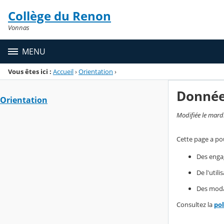
Panneau de gestion des cookies
Collège du Renon
Menu de la rubrique
Contenu
Vonnas
MENU
Vous êtes ici :
Accueil
›
Orientation
›
Donnée
Orientation
Modifiée le mard
Cette page a pou
Des enga
De l'util
Des modal
Consultez la
po