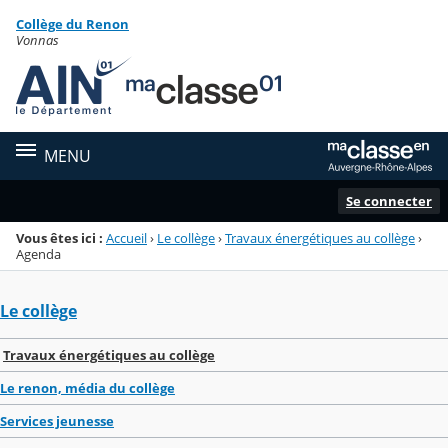
Panneau de gestion des cookies
Collège du Renon
Menu de la rubrique
Contenu
Vonnas
MENU
Se connecter
Vous êtes ici :
Accueil
›
Le collège
›
Travaux énergétiques au collège
›
Agenda
Le collège
Travaux énergétiques au collège
Le renon, média du collège
Services jeunesse