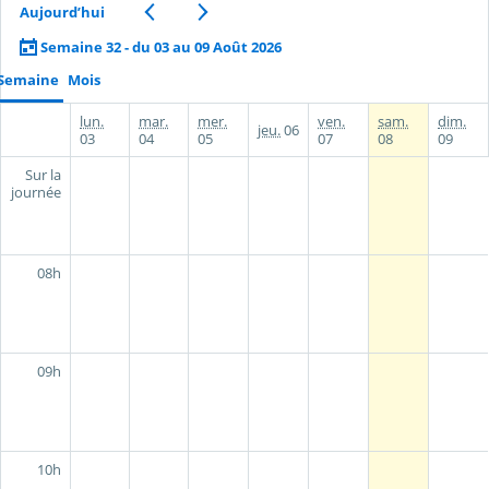
Aujourd’hui
Semaine 32 - du 03 au 09 Août 2026
Semaine
Mois
lun.
mar.
mer.
ven.
sam.
dim.
jeu.
06
03
04
05
07
08
09
Sur la
journée
08h
09h
10h