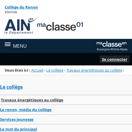
Panneau de gestion des cookies
Collège du Renon
Menu de la rubrique
Contenu
Vonnas
MENU
Se connecter
Vous êtes ici :
Accueil
›
Le collège
›
Travaux énergétiques au collège
›
Le collège
Travaux énergétiques au collège
Le renon, média du collège
Services jeunesse
Le mot du principal