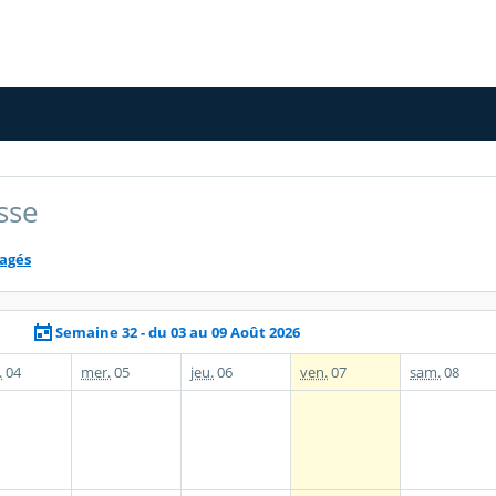
sse
tagés
Semaine 32 - du 03 au 09 Août 2026
.
04
mer.
05
jeu.
06
ven.
07
sam.
08