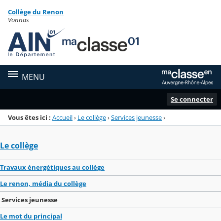
Panneau de gestion des cookies
Collège du Renon
Menu de la rubrique
Contenu
Vonnas
MENU
Se connecter
Vous êtes ici :
Accueil
›
Le collège
›
Services jeunesse
›
Le collège
Travaux énergétiques au collège
Le renon, média du collège
Services jeunesse
Le mot du principal