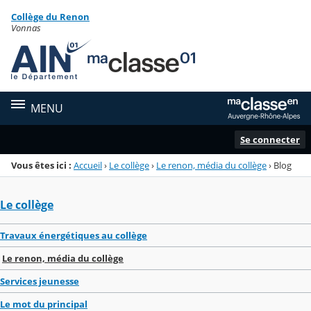
Panneau de gestion des cookies
Collège du Renon
Menu de la rubrique
Contenu
Vonnas
MENU
Se connecter
Vous êtes ici :
Accueil
›
Le collège
›
Le renon, média du collège
›
Blog
Le collège
Travaux énergétiques au collège
Le renon, média du collège
Services jeunesse
Le mot du principal