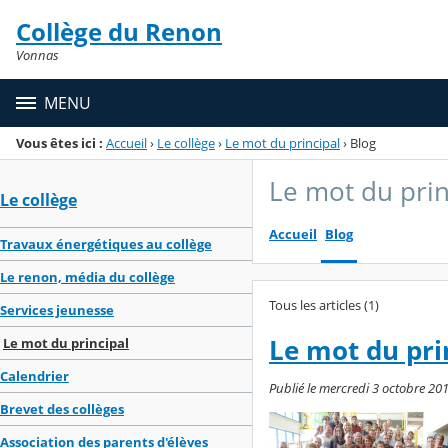
Panneau de gestion des cookies
Collège du Renon
Menu de la rubrique
Contenu
Vonnas
MENU
Vous êtes ici :
Accueil
›
Le collège
›
Le mot du principal
›
Blog
Le mot du prin
Le collège
Accueil
Blog
Travaux énergétiques au collège
Le renon, média du collège
Tous les articles (1)
Services jeunesse
Le mot du pri
Le mot du principal
Calendrier
Publié le mercredi 3 octobre 201
Brevet des collèges
Association des parents d'élèves