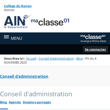
Panneau de gestion des cookies
Collège du Renon
Menu de la rubrique
Contenu
Vonnas
MENU
Se connecter
Vous êtes ici :
Accueil
›
Conseil d'administration
›
Blog
›
PV du 4
NOVEMBE 2025
Conseil d'administration
Conseil d'administration
Blog
Agenda
Dossiers partagés