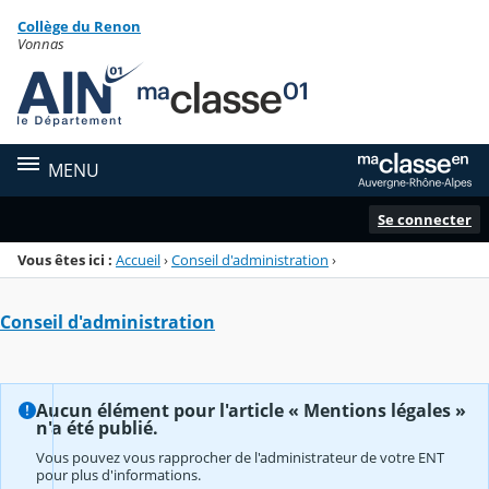
Panneau de gestion des cookies
Collège du Renon
Menu de la rubrique
Contenu
Vonnas
MENU
Se connecter
Vous êtes ici :
Accueil
›
Conseil d'administration
›
Conseil d'administration
Aucun élément pour l'article « Mentions légales »
n'a été publié.
Vous pouvez vous rapprocher de l'administrateur de votre ENT
pour plus d'informations.