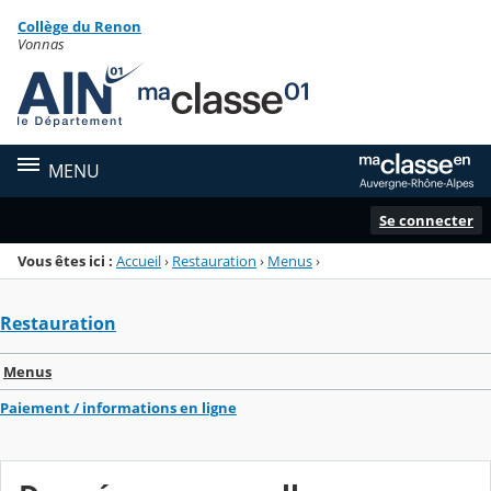
Panneau de gestion des cookies
Collège du Renon
Menu de la rubrique
Contenu
Vonnas
MENU
Se connecter
Vous êtes ici :
Accueil
›
Restauration
›
Menus
›
Restauration
Menus
Paiement / informations en ligne