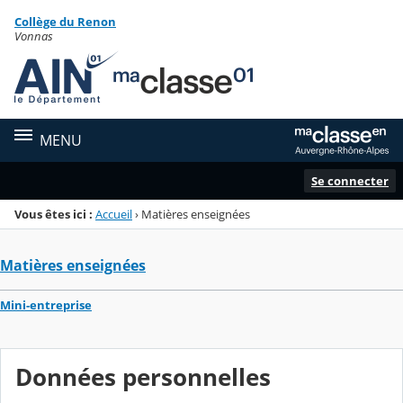
Panneau de gestion des cookies
Collège du Renon
Menu de la rubrique
Contenu
Vonnas
MENU
Se connecter
Vous êtes ici :
Accueil
›
Matières enseignées
Matières enseignées
Mini-entreprise
Données personnelles