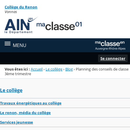
Panneau de gestion des cookies
Collège du Renon
Menu de la rubrique
Contenu
Vonnas
MENU
Se connecter
Vous êtes ici :
Accueil
›
Le collège
›
Blog
›
Planning des conseils de classe
3ème trimestre
Le collège
Travaux énergétiques au collège
Le renon, média du collège
Services jeunesse