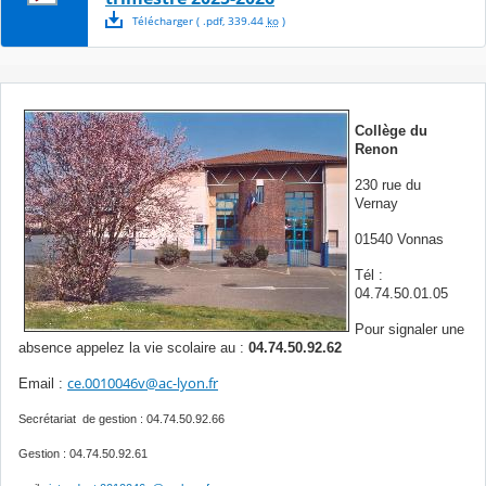
Télécharger
( .
pdf
,
339.44
ko
)
Collège du
Renon
230 rue du
Vernay
01540 Vonnas
Tél :
04.74.50.01.05
Pour signaler une
absence appelez la vie scolaire au :
04.74.50.92.62
ce.0010046v@ac-lyon.fr
Email :
Secrétariat de gestion : 04.74.50.92.66
Gestion : 04.74.50.92.61