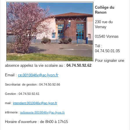
Collège du
Renon
230 rue du
Vernay
01540 Vonnas
Tél :
04.74.50.01.05
Pour signaler une
absence appelez la vie scolaire au :
04.74.50.92.62
ce.0010046v@ac-lyon.fr
Email :
Secrétariat de gestion : 04.74.50.92.66
Gestion : 04.74.50.92.61
mail :
intendant.0010046v@ac-lyon.fr
infirmerie :
infirmerie.0010046v@ac-lyon.fr
Horaire d’ouverture : de 8h00 à 17h15