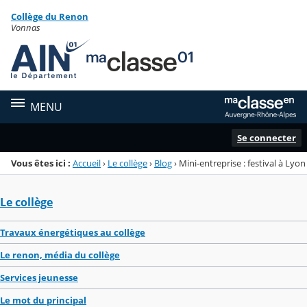
Panneau de gestion des cookies
Collège du Renon
Menu de la rubrique
Contenu
Vonnas
MENU
Se connecter
Vous êtes ici :
Accueil
›
Le collège
›
Blog
›
Mini-entreprise : festival à Lyon
Le collège
Travaux énergétiques au collège
Le renon, média du collège
Services jeunesse
Le mot du principal