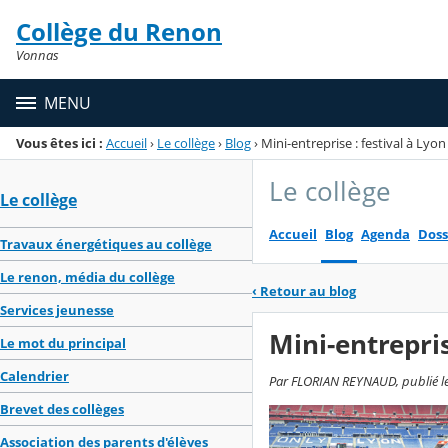
Panneau de gestion des cookies
Collège du Renon
Menu de la rubrique
Contenu
Vonnas
MENU
Vous êtes ici :
Accueil
›
Le collège
›
Blog
›
Mini-entreprise : festival à Lyon
Le collège
Le collège
Accueil
Blog
Agenda
Doss
Travaux énergétiques au collège
Le renon, média du collège
‹
Retour au blog
Services jeunesse
Mini-entrepris
Le mot du principal
Calendrier
Par FLORIAN REYNAUD, publié le 
Brevet des collèges
Association des parents d'élèves