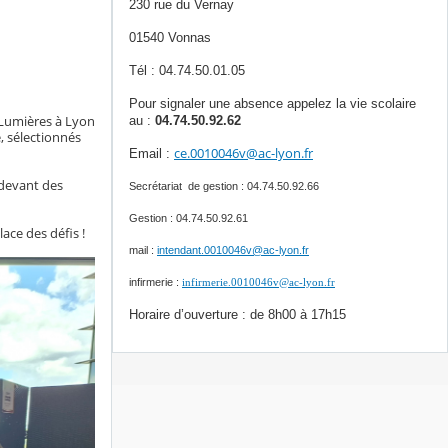
230 rue du Vernay
01540 Vonnas
Tél : 04.74.50.01.05
Pour signaler une absence appelez la vie scolaire
s Lumières à Lyon
au :
04.74.50.92.62
, sélectionnés
ce.0010046v@ac-lyon.fr
Email :
, devant des
Secrétariat de gestion : 04.74.50.92.66
Gestion : 04.74.50.92.61
ace des défis !
mail :
intendant.0010046v@ac-lyon.fr
infirmerie :
infirmerie.0010046v@ac-lyon.fr
Horaire d’ouverture : de 8h00 à 17h15