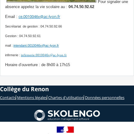
Pour signaler une
absence appelez la vie scolaire au :
04.74.50.92.62
ce.0010046v@ac-lyon.fr
Email :
Secrétariat de gestion : 04.74.50.92.66
Gestion : 04.74.50.92.61
mail :
intendant.0010046v@ac-lyon.fr
infirmerie :
infirmerie.0010046v@ac-lyon.fr
Horaire d’ouverture : de 8h00 à 17h15
Collège du Renon
Contacts
Mentions légales
Chartes d'utilisation
Données personnelles