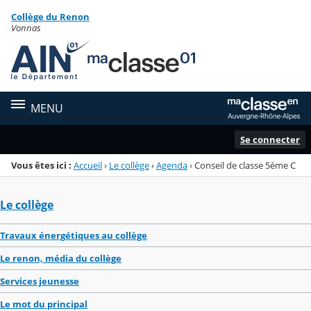
Panneau de gestion des cookies
Collège du Renon
Menu de la rubrique
Contenu
Vonnas
MENU
Se connecter
Vous êtes ici :
Accueil
›
Le collège
›
Agenda
›
Conseil de classe 5ème C
Le collège
Travaux énergétiques au collège
Le renon, média du collège
Services jeunesse
Le mot du principal