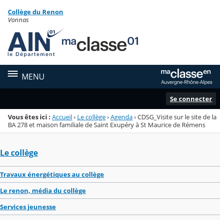
Panneau de gestion des cookies
Collège du Renon
Menu de la rubrique
Contenu
Vonnas
MENU
Se connecter
Vous êtes ici :
Accueil
›
Le collège
›
Agenda
›
CDSG_Visite sur le site de la
BA 278 et maison familiale de Saint Exupéry à St Maurice de Rémens
Le collège
Travaux énergétiques au collège
Le renon, média du collège
Services jeunesse