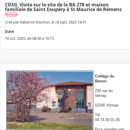
CDSG_Visite sur le site de la BA 278 et maison
familiale de Saint Exupéry à St Maurice de Rémens
Terminé
Créé par Fabienne Diochon, le 18 sept. 2025 14:51
Date
10 oct. 2025, de 08:30 à 16:15
Collège du
Renon
230 rue du
Vernay
01540 Vonnas
Tél :
04.74.50.01.05
Pour signaler une