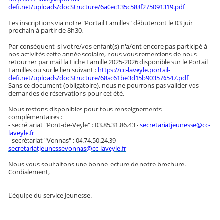
defi.net/uploads/docStructure/6a0ec135c588f275091319.pdf
Les inscriptions via notre "Portail Familles" débuteront le 03 juin
prochain à partir de 8h30.
Par conséquent, si votre/vos enfant(s) n'a/ont encore pas participé à
nos activités cette année scolaire, nous vous remercions de nous
retourner par mail la Fiche Famille 2025-2026 disponible sur le Portail
Familles ou sur le lien suivant :
https://cc-laveyle.portail-
defi.net/uploads/docStructure/68ac61be3d15b903576547.pdf
Sans ce document (obligatoire), nous ne pourrons pas valider vos
demandes de réservations pour cet été.
Nous restons disponibles pour tous renseignements
complémentaires :
- secrétariat "Pont-de-Veyle" : 03.85.31.86.43 -
secretariatjeunesse@cc-
laveyle.fr
- secrétariat "Vonnas" : 04.74.50.24.39 -
secretariatjeunessevonnas@cc-laveyle.fr
Nous vous souhaitons une bonne lecture de notre brochure.
Cordialement,
L'équipe du service Jeunesse.