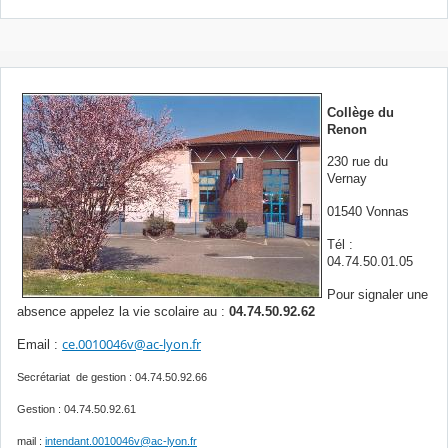
Collège du
Renon
230 rue du
Vernay
01540 Vonnas
Tél :
04.74.50.01.05
Pour signaler une
absence appelez la vie scolaire au :
04.74.50.92.62
ce.0010046v@ac-lyon.fr
Email :
Secrétariat de gestion : 04.74.50.92.66
Gestion : 04.74.50.92.61
mail :
intendant.0010046v@ac-lyon.fr