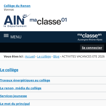
Panneau de gestion des cookies
Collège du Renon
Menu de la rubrique
Contenu
Vonnas
MENU
Se connecter
Vous êtes ici :
Accueil
›
Le collège
›
Blog
›
ACTIVITES VACANCES ETE 2026
Le collège
Travaux énergétiques au collège
Le renon, média du collège
Services jeunesse
Le mot du principal