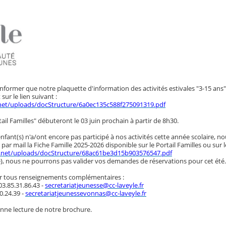
informer que notre plaquette d'information des activités estivales "3-15 ans"
sur le lien suivant :
fi.net/uploads/docStructure/6a0ec135c588f275091319.pdf
tail Familles" débuteront le 03 juin prochain à partir de 8h30.
nfant(s) n'a/ont encore pas participé à nos activités cette année scolaire, n
r mail la Fiche Famille 2025-2026 disponible sur le Portail Familles ou sur l
defi.net/uploads/docStructure/68ac61be3d15b903576547.pdf
), nous ne pourrons pas valider vos demandes de réservations pour cet été.
r tous renseignements complémentaires :
03.85.31.86.43 -
secretariatjeunesse@cc-laveyle.fr
0.24.39 -
secretariatjeunessevonnas@cc-laveyle.fr
ne lecture de notre brochure.