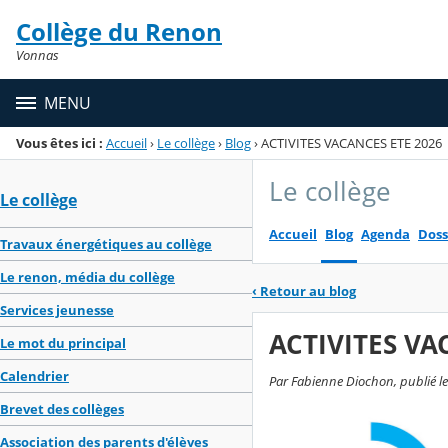
Panneau de gestion des cookies
Collège du Renon
Menu de la rubrique
Contenu
Vonnas
MENU
Vous êtes ici :
Accueil
›
Le collège
›
Blog
›
ACTIVITES VACANCES ETE 2026
Le collège
Le collège
Accueil
Blog
Agenda
Doss
Travaux énergétiques au collège
Le renon, média du collège
‹
Retour au blog
Services jeunesse
ACTIVITES VA
Le mot du principal
Calendrier
Par Fabienne Diochon, publié le
Brevet des collèges
Association des parents d'élèves