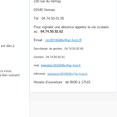
230 rue du Vernay
01540 Vonnas
Tél : 04.74.50.01.05
Pour signaler une absence appelez la vie scolaire
au :
04.74.50.92.62
ce.0010046v@ac-lyon.fr
Email :
 est dès à
Secrétariat de gestion : 04.74.50.92.66
Gestion : 04.74.50.92.61
mail :
intendant.0010046v@ac-lyon.fr
ous vous
infirmerie :
infirmerie.0010046v@ac-lyon.fr
e lien suivant
Horaire d’ouverture : de 8h00 à 17h15