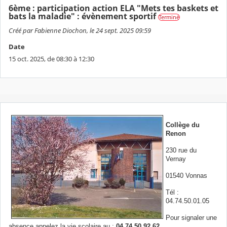
6ème : participation action ELA "Mets tes baskets et
bats la maladie" : évènement sportif
Terminé
Créé par Fabienne Diochon, le 24 sept. 2025 09:59
Date
15 oct. 2025, de 08:30 à 12:30
Collège du
Renon
230 rue du
Vernay
01540 Vonnas
Tél :
04.74.50.01.05
Pour signaler une
absence appelez la vie scolaire au :
04.74.50.92.62