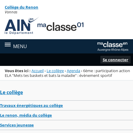
Panneau de gestion des cookies
Collège du Renon
Menu de la rubrique
Contenu
Vonnas
MENU
Se connecter
Vous êtes ici :
Accueil
›
Le collège
›
Agenda
›
6ème : participation action
ELA "Mets tes baskets et bats la maladie" : évènement sportif
Le collège
Travaux énergétiques au collège
Le renon, média du collège
Services jeunesse