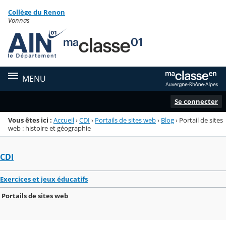
Panneau de gestion des cookies
Collège du Renon
Menu de la rubrique
Contenu
Vonnas
MENU
Se connecter
Vous êtes ici :
Accueil
›
CDI
›
Portails de sites web
›
Blog
›
Portail de sites
web : histoire et géographie
CDI
Exercices et jeux éducatifs
Portails de sites web