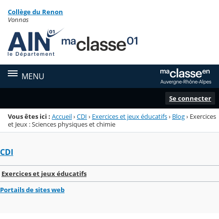
Panneau de gestion des cookies
Collège du Renon
Menu de la rubrique
Contenu
Vonnas
MENU
Se connecter
Vous êtes ici :
Accueil
›
CDI
›
Exercices et jeux éducatifs
›
Blog
›
Exercices
et Jeux : Sciences physiques et chimie
CDI
Exercices et jeux éducatifs
Portails de sites web