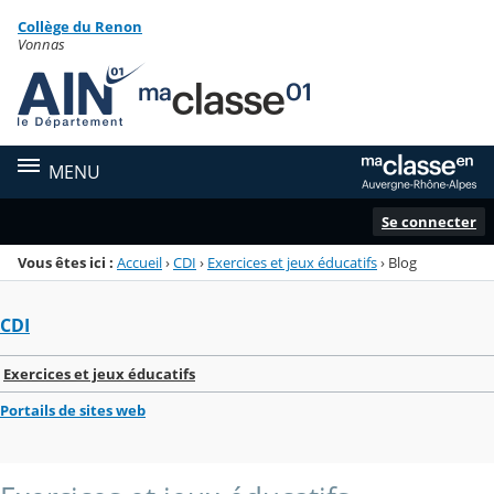
Panneau de gestion des cookies
Collège du Renon
Menu de la rubrique
Contenu
Vonnas
MENU
Se connecter
Vous êtes ici :
Accueil
›
CDI
›
Exercices et jeux éducatifs
›
Blog
CDI
Exercices et jeux éducatifs
Portails de sites web