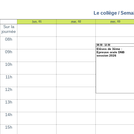
Le collège / Sema
lun.
01
mar.
02
mer.
03
Sur la
journée
08h
08:30 - 12:30
Elèves de 3ème :
09h
Epreuve orale DNB
session 2026
10h
11h
12h
13h
14h
15h