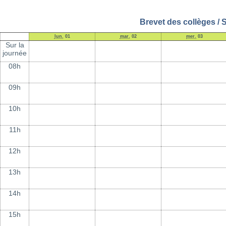
Brevet des collèges / 
lun.
01
mar.
02
mer.
03
Sur la
journée
08h
09h
10h
11h
12h
13h
14h
15h