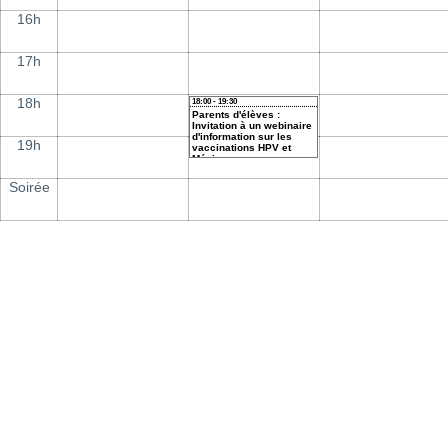
16h
17h
18h
18:00 - 19:30
Parents d'élèves :
Invitation à un webinaire
d'information sur les
19h
vaccinations HPV et
Méningocoque
Soirée