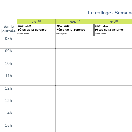
Le collège / Semain
lun.
06
mar.
07
mer.
08
Sur la
03/10 - 13/10
03/10 - 13/10
03/10 - 13/10
Fêtes de la Science
Fêtes de la Science
Fêtes de la Science
journée
Pièce jointe
Pièce jointe
Pièce jointe
08h
09h
10h
11h
12h
13h
14h
15h