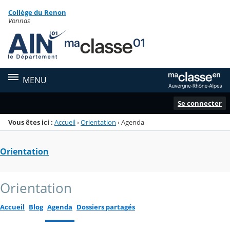
Panneau de gestion des cookies
Collège du Renon
Menu de la rubrique
Contenu
Vonnas
MENU
Se connecter
Vous êtes ici :
Accueil
›
Orientation
›
Agenda
Orientation
Orientation
Accueil
Blog
Agenda
Dossiers partagés