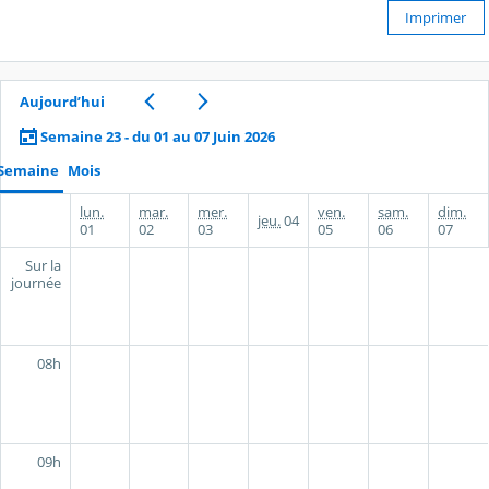
Imprimer
Aujourd’hui
Semaine 23 - du 01 au 07 Juin 2026
Semaine
Mois
lun.
mar.
mer.
ven.
sam.
dim.
jeu.
04
01
02
03
05
06
07
Sur la
journée
08h
09h