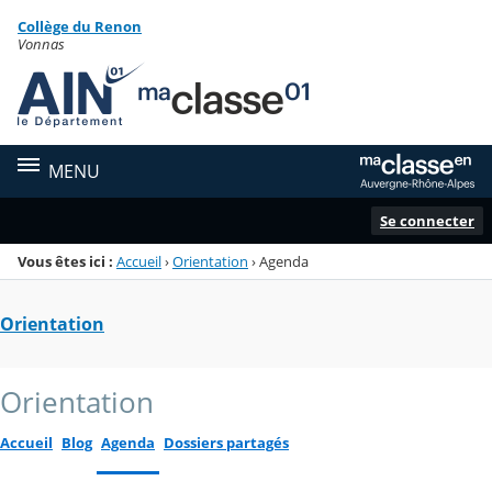
Panneau de gestion des cookies
Collège du Renon
Menu de la rubrique
Contenu
Vonnas
MENU
Se connecter
Vous êtes ici :
Accueil
›
Orientation
›
Agenda
Orientation
Orientation
Accueil
Blog
Agenda
Dossiers partagés