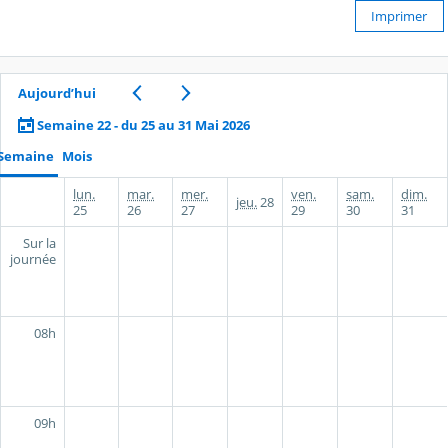
Imprimer
Aujourd’hui
Semaine 22 - du 25 au 31 Mai 2026
Semaine
Mois
lun.
mar.
mer.
ven.
sam.
dim.
jeu.
28
25
26
27
29
30
31
Sur la
journée
08h
09h