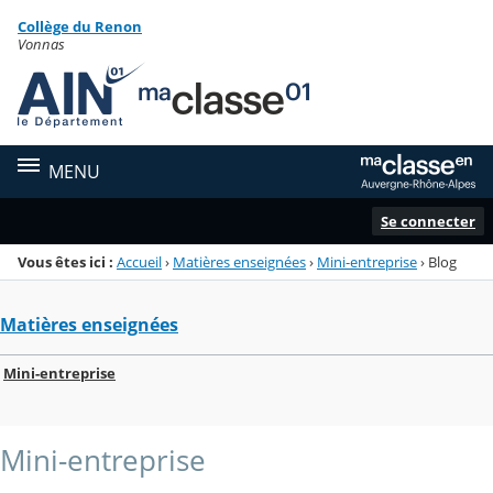
Panneau de gestion des cookies
Collège du Renon
Menu de la rubrique
Contenu
Vonnas
MENU
Se connecter
Vous êtes ici :
Accueil
›
Matières enseignées
›
Mini-entreprise
›
Blog
Matières enseignées
Mini-entreprise
Mini-entreprise