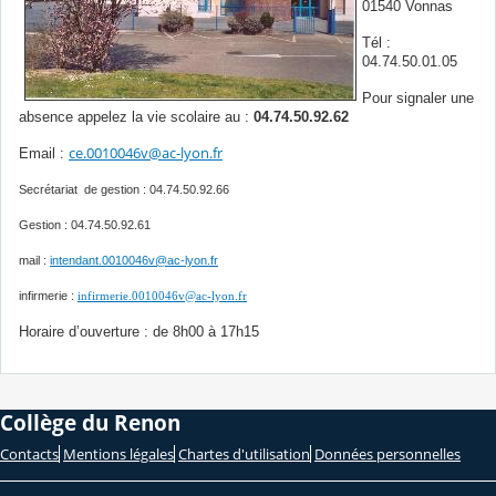
01540 Vonnas
Tél :
04.74.50.01.05
Pour signaler une
absence appelez la vie scolaire au :
04.74.50.92.62
ce.0010046v@ac-lyon.fr
Email :
Secrétariat de gestion : 04.74.50.92.66
Gestion : 04.74.50.92.61
mail :
intendant.0010046v@ac-lyon.fr
infirmerie :
infirmerie.0010046v@ac-lyon.fr
Horaire d’ouverture : de 8h00 à 17h15
Collège du Renon
Contacts
Mentions légales
Chartes d'utilisation
Données personnelles