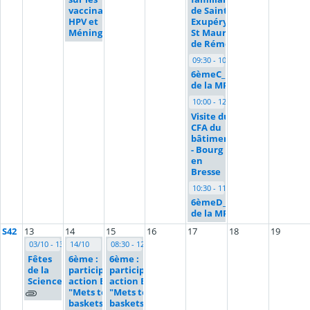
vaccinations
de Saint
HPV et
Exupéry à
Méningocoque
St Maurice
de Rémens
09:30 - 10:30
6èmeC_interventions
de la MPF 01
10:00 - 12:05
Visite du
CFA du
bâtiment
- Bourg
en
Bresse
10:30 - 11:30
6èmeD_interventions
de la MPF 01
S42
13
14
15
16
17
18
19
03/10 - 13/10
14/10
08:30 - 12:30
Fêtes
6ème :
6ème :
de la
participation
participation
Science
action ELA
action ELA
"Mets tes
"Mets tes
baskets et
baskets et