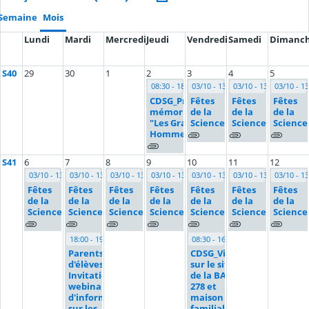
Semaine
Mois
Lundi
Mardi
Mercredi
Jeudi
Vendredi
Samedi
Dimanc
S40
29
30
1
2
3
4
5
08:30 - 18:00
03/10 - 13/10
03/10 - 13/10
03/10 - 13
CDSG_Projet
Fêtes
Fêtes
Fêtes
mémoriel
de la
de la
de la
"Les Grands
Science
Science
Science
Hommes"
S41
6
7
8
9
10
11
12
03/10 - 13/10
03/10 - 13/10
03/10 - 13/10
03/10 - 13/10
03/10 - 13/10
03/10 - 13/10
03/10 - 13
Fêtes
Fêtes
Fêtes
Fêtes
Fêtes
Fêtes
Fêtes
de la
de la
de la
de la
de la
de la
de la
Science
Science
Science
Science
Science
Science
Science
18:00 - 19:30
08:30 - 16:15
Parents
CDSG_Visite
d'élèves :
sur le site
Invitation à un
de la BA
webinaire
278 et
d'information
maison
sur les
familiale