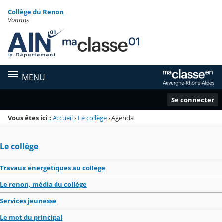
Panneau de gestion des cookies
Collège du Renon
Menu de la rubrique
Contenu
Vonnas
MENU
Se connecter
Vous êtes ici :
Accueil
›
Le collège
›
Agenda
Le collège
Travaux énergétiques au collège
Le renon, média du collège
Services jeunesse
Le mot du principal