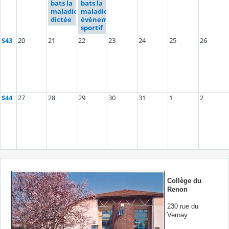
bats la
bats la
maladie" :
maladie" :
dictée
évènement
sportif
S43
20
21
22
23
24
25
26
S44
27
28
29
30
31
1
2
Collège du
Renon
230 rue du
Vernay