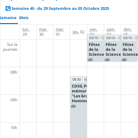
Semaine 40 - du 29 Septembre au 05 Octobre 2025
Semaine
Mois
lun.
mar.
mer.
ven.
sam.
dim.
jeu.
02
29
30
01
03
04
05
03/10 - 13/10
03/10 - 13/10
03/10 - 1
Fêtes
Fêtes
Fêtes
Sur la
de la
de la
de la
journée
Science
Science
Science
08h
08:30 - 18:00
CDSG_Projet
mémoriel
"Les Grands
09h
Hommes"
10h