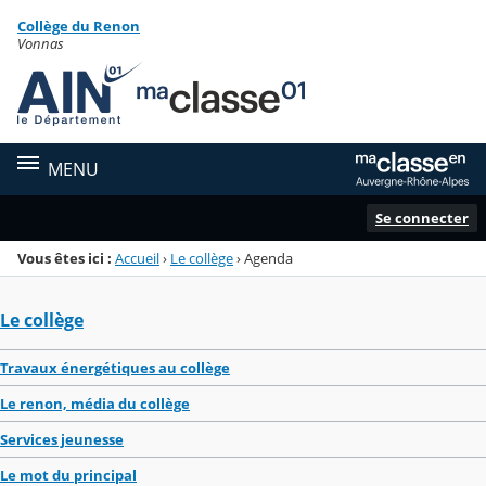
Panneau de gestion des cookies
Collège du Renon
Menu de la rubrique
Contenu
Vonnas
MENU
Se connecter
Vous êtes ici :
Accueil
›
Le collège
›
Agenda
Le collège
Travaux énergétiques au collège
Le renon, média du collège
Services jeunesse
Le mot du principal