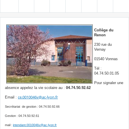
Collège du
Renon
230 rue du
Vernay
01540 Vonnas
Tél :
04.74.50.01.05
Pour signaler une
absence appelez la vie scolaire au :
04.74.50.92.62
ce.0010046v@ac-lyon.fr
Email :
Secrétariat de gestion : 04.74.50.92.66
Gestion : 04.74.50.92.61
mail :
intendant.0010046v@ac-lyon.fr