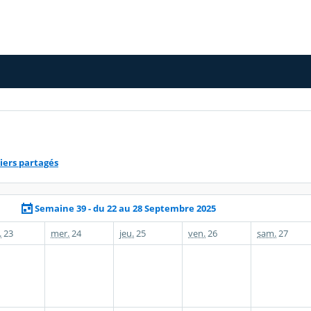
iers partagés
Semaine 39 - du 22 au 28 Septembre 2025
.
23
mer.
24
jeu.
25
ven.
26
sam.
27