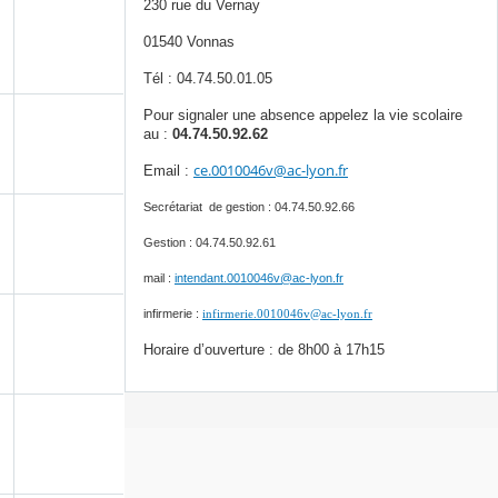
230 rue du Vernay
01540 Vonnas
Tél : 04.74.50.01.05
Pour signaler une absence appelez la vie scolaire
au :
04.74.50.92.62
ce.0010046v@ac-lyon.fr
Email :
Secrétariat de gestion : 04.74.50.92.66
Gestion : 04.74.50.92.61
mail :
intendant.0010046v@ac-lyon.fr
infirmerie :
infirmerie.0010046v@ac-lyon.fr
Horaire d’ouverture : de 8h00 à 17h15