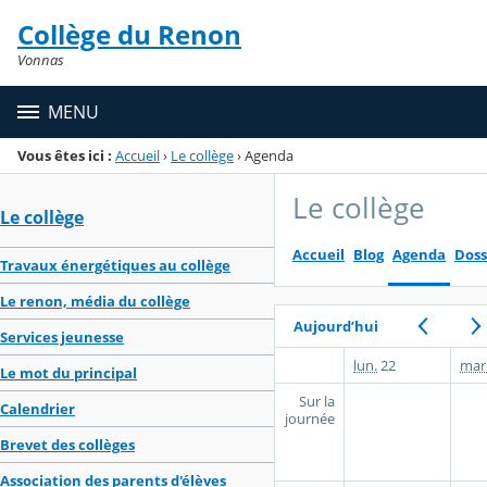
Panneau de gestion des cookies
Collège du Renon
Menu de la rubrique
Contenu
Vonnas
MENU
Vous êtes ici :
Accueil
›
Le collège
›
Agenda
Le collège
Le collège
Accueil
Blog
Agenda
Doss
Travaux énergétiques au collège
Le renon, média du collège
Aujourd’hui
Services jeunesse
lun.
22
mar
Le mot du principal
Sur la
Calendrier
journée
Brevet des collèges
Association des parents d'élèves