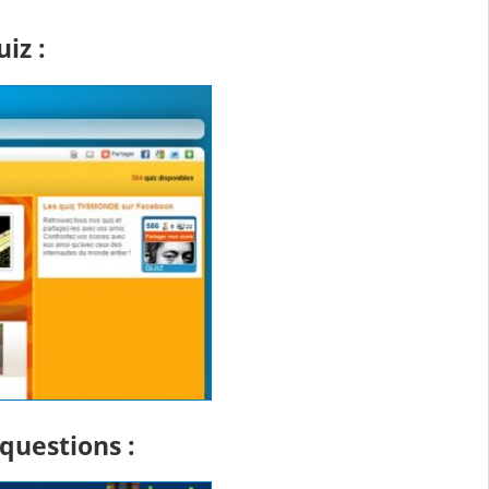
iz :
questions :