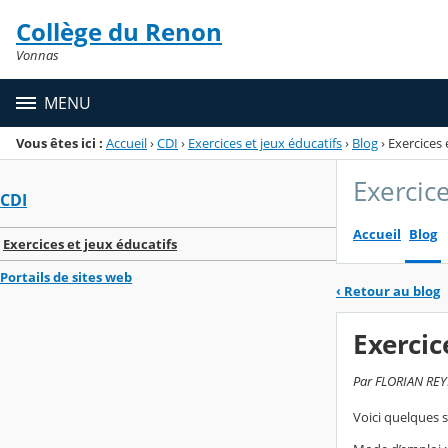
Panneau de gestion des cookies
Collège du Renon
Menu de la rubrique
Contenu
Vonnas
MENU
Vous êtes ici :
Accueil
›
CDI
›
Exercices et jeux éducatifs
›
Blog
›
Exercices 
Exercice
CDI
Accueil
Blog
Exercices et jeux éducatifs
Portails de sites web
‹
Retour au blog
Exercic
Par FLORIAN REYN
Voici quelques 