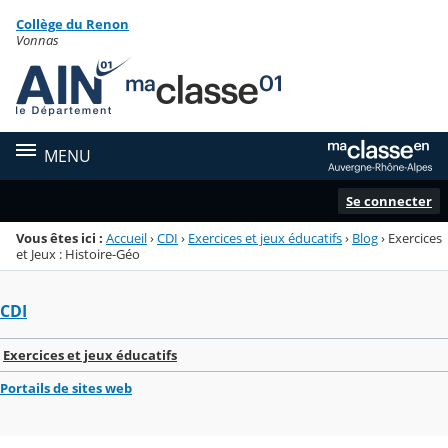
Panneau de gestion des cookies
Collège du Renon
Menu de la rubrique
Contenu
Vonnas
MENU
Se connecter
Vous êtes ici :
Accueil
›
CDI
›
Exercices et jeux éducatifs
›
Blog
›
Exercices
et Jeux : Histoire-Géo
CDI
Exercices et jeux éducatifs
Portails de sites web